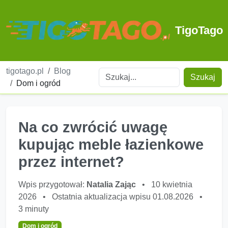
TigoTago
tigotago.pl
Blog
Szukaj
Dom i ogród
Na co zwrócić uwagę
kupując meble łazienkowe
przez internet?
Wpis przygotował:
Natalia Zając
•
10 kwietnia
2026
•
Ostatnia aktualizacja wpisu 01.08.2026
•
3 minuty
Dom i ogród