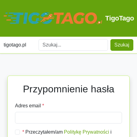
TigoTago
tigotago.pl
Szukaj
Przypomnienie hasła
Adres email
*
*
Przeczytałem/am
Politykę Prywatności
i