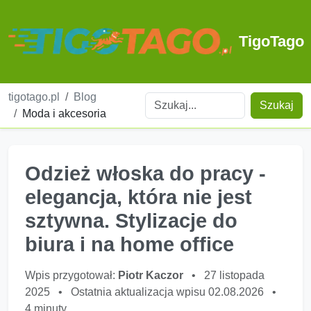
TigoTago
tigotago.pl
Blog
Szukaj
Moda i akcesoria
Odzież włoska do pracy -
elegancja, która nie jest
sztywna. Stylizacje do
biura i na home office
Wpis przygotował:
Piotr Kaczor
•
27 listopada
2025
•
Ostatnia aktualizacja wpisu 02.08.2026
•
4 minuty