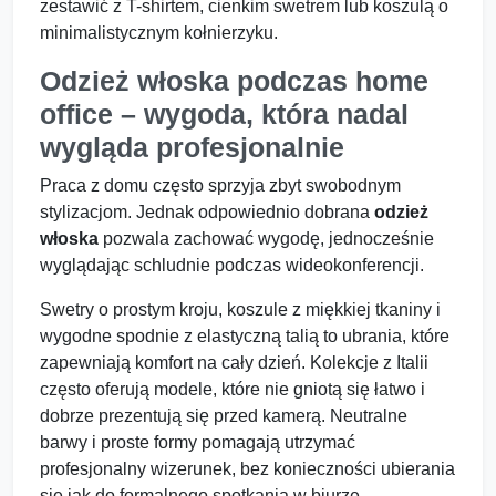
zestawić z T-shirtem, cienkim swetrem lub koszulą o
minimalistycznym kołnierzyku.
Odzież włoska podczas home
office – wygoda, która nadal
wygląda profesjonalnie
Praca z domu często sprzyja zbyt swobodnym
stylizacjom. Jednak odpowiednio dobrana
odzież
włoska
pozwala zachować wygodę, jednocześnie
wyglądając schludnie podczas wideokonferencji.
Swetry o prostym kroju, koszule z miękkiej tkaniny i
wygodne spodnie z elastyczną talią to ubrania, które
zapewniają komfort na cały dzień. Kolekcje z Italii
często oferują modele, które nie gniotą się łatwo i
dobrze prezentują się przed kamerą. Neutralne
barwy i proste formy pomagają utrzymać
profesjonalny wizerunek, bez konieczności ubierania
się jak do formalnego spotkania w biurze.