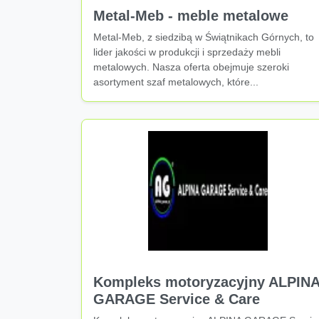
Metal-Meb - meble metalowe
Metal-Meb, z siedzibą w Świątnikach Górnych, to
lider jakości w produkcji i sprzedaży mebli
metalowych. Nasza oferta obejmuje szeroki
asortyment szaf metalowych, które...
Kompleks motoryzacyjny ALPIN
GARAGE Service & Care