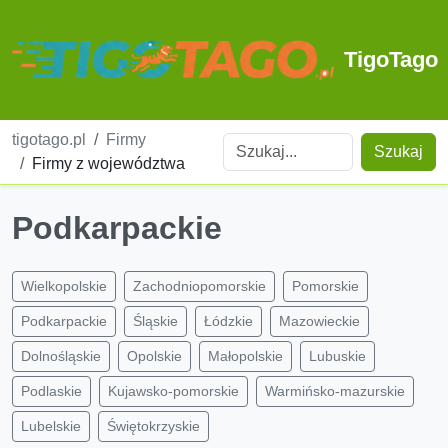
TigoTago
tigotago.pl
Firmy
Szukaj
Firmy z województwa
Podkarpackie
Wielkopolskie
Zachodniopomorskie
Pomorskie
Podkarpackie
Śląskie
Łódzkie
Mazowieckie
Dolnośląskie
Opolskie
Małopolskie
Lubuskie
Podlaskie
Kujawsko-pomorskie
Warmińsko-mazurskie
Lubelskie
Świętokrzyskie