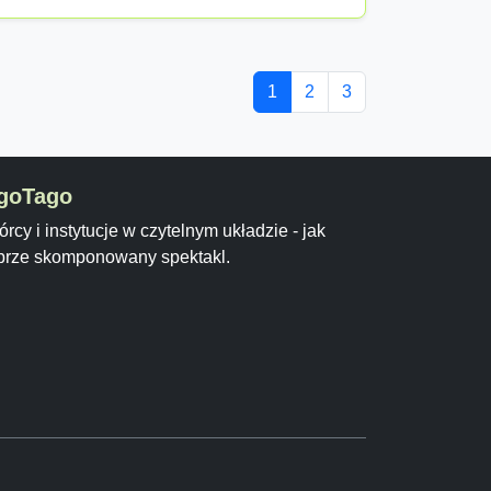
1
2
3
goTago
rcy i instytucje w czytelnym układzie - jak
brze skomponowany spektakl.