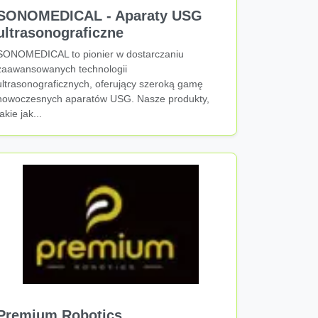
SONOMEDICAL - Aparaty USG
ultrasonograficzne
SONOMEDICAL to pionier w dostarczaniu
zaawansowanych technologii
ultrasonograficznych, oferujący szeroką gamę
nowoczesnych aparatów USG. Nasze produkty,
takie jak...
Premium Robotics