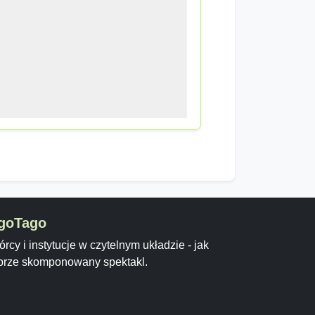
goTago
rcy i instytucje w czytelnym układzie - jak
brze skomponowany spektakl.