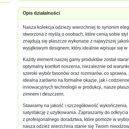
Opis działalności
Nasza kolekcja odzieży wierzchniej to synonim elega
stworzona z myślą o osobach, które cenią sobie styl
znajdują się płaszcze wykonane z najwyższej jakośc
wyjątkowym designem, który idealnie wpisuje się w
Każdy element naszej gamy produktów został stara
optymalny komfort noszenia, niezależnie od warun
szeroki wybór fasonów oraz rozmiarów, co sprawia, 
idealna zarówno na formalne okazje, jak i codzienn
innowacyjnych technologii w produkcji, nasze płas
zimnem i deszczem.
Stawiamy na jakość i szczegółowość wykończenia, c
satysfakcję z użytkowania. Zapraszamy do odkrycia n
z profesjonalnego doradztwa, które pomoże w wyb
nasza odzież wierzchnia stanie się Twoim nieodz