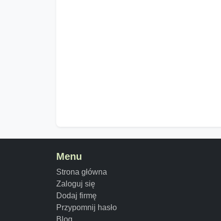
Menu
Strona główna
Zaloguj się
Dodaj firmę
Przypomnij hasło
Blog