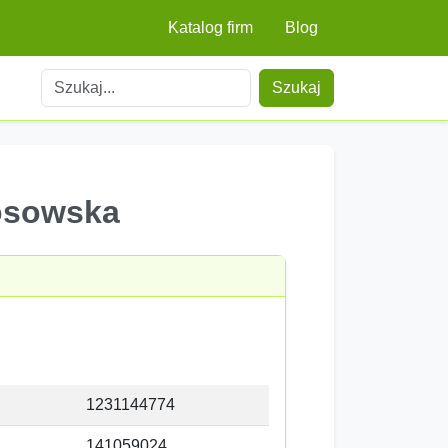
Katalog firm
Blog
Szukaj
osowska
1231144774
141059024