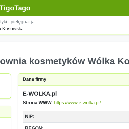
TigoTago
yki i pielęgnacja
a Kosowska
townia kosmetyków Wólka K
Dane firmy
E-WOLKA.pl
Strona WWW:
https://www.e-wolka.pl/
NIP:
REGON: