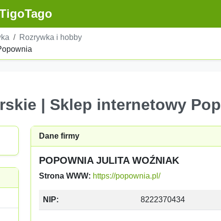
TigoTago
wka
Rozrywka i hobby
 Popownia
rskie | Sklep internetowy Po
Dane firmy
POPOWNIA JULITA WOŹNIAK
Strona WWW:
https://popownia.pl/
NIP:
8222370434