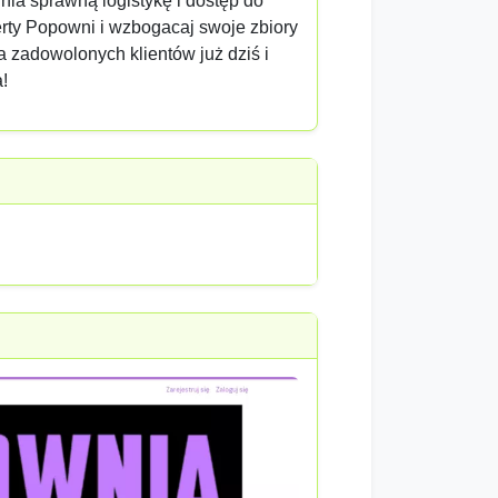
nia sprawną logistykę i dostęp do
erty Popowni i wzbogacaj swoje zbiory
a zadowolonych klientów już dziś i
!