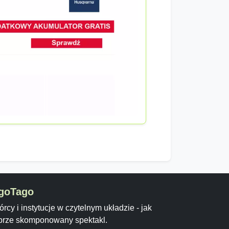
goTago
rcy i instytucje w czytelnym układzie - jak
brze skomponowany spektakl.