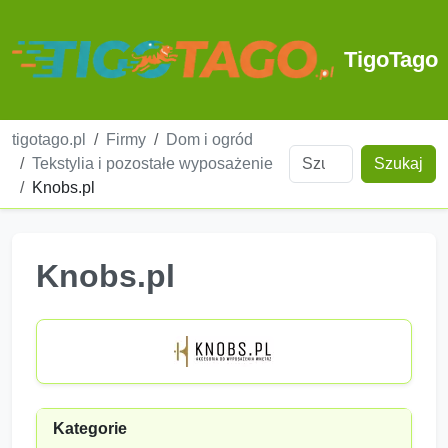
TigoTago
tigotago.pl
Firmy
Dom i ogród
Tekstylia i pozostałe wyposażenie
Szukaj
Knobs.pl
Knobs.pl
Kategorie