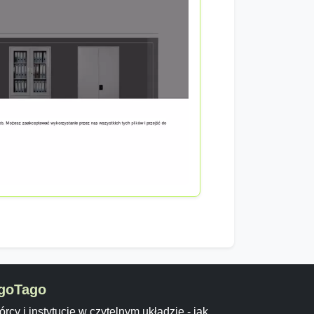
goTago
rcy i instytucje w czytelnym układzie - jak