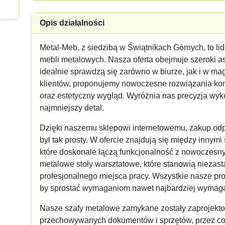
Opis działalności
Metal-Meb, z siedzibą w Świątnikach Górnych, to lid
mebli metalowych. Nasza oferta obejmuje szeroki a
idealnie sprawdzą się zarówno w biurze, jak i w ma
klientów, proponujemy nowoczesne rozwiązania kons
oraz estetyczny wygląd. Wyróżnia nas precyzja wyk
najmniejszy detal.
Dzięki naszemu sklepowi internetowemu, zakup odp
był tak prosty. W ofercie znajdują się między innymi
które doskonale łączą funkcjonalność z nowoczesn
metalowe stoły warsztatowe, które stanowią niezas
profesjonalnego miejsca pracy. Wszystkie nasze pr
by sprostać wymaganiom nawet najbardziej wymag
Nasze szafy metalowe zamykane zostały zaprojekt
przechowywanych dokumentów i sprzętów, przez co i