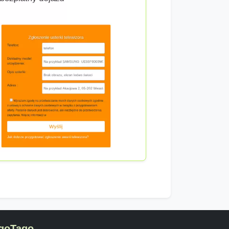
goTago