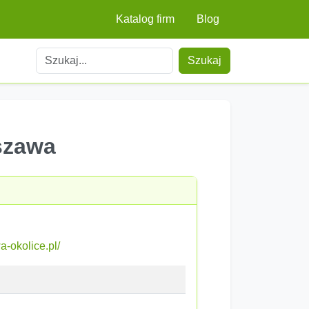
Katalog firm
Blog
Szukaj
szawa
-okolice.pl/