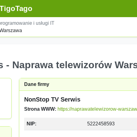
TigoTago
rogramowanie i usługi IT
 Warszawa
s - Naprawa telewizorów War
Dane firmy
NonStop TV Serwis
Strona WWW:
https://naprawatelewizorow-warszawa
NIP:
5222458593