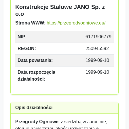
Konstrukcje Stalowe JANO Sp. z
o.o
Strona WWW:
https://przegrodyogniowe.eu/
NIP:
6171906779
REGON:
250945592
Data powstania:
1999-09-10
Data rozpoczęcia
1999-09-10
działalności:
Opis działalności
Przegrody Ogniowe
, z siedzibą w Jarocinie,
oferuje najwyższej jakości rozwiązania w