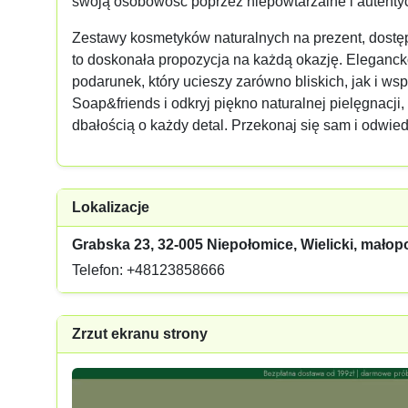
swoją osobowość poprzez niepowtarzalne i autenty
Zestawy kosmetyków naturalnych na prezent, dostę
to doskonała propozycja na każdą okazję. Eleganc
podarunek, który ucieszy zarówno bliskich, jak i w
Soap&friends i odkryj piękno naturalnej pielęgnacji,
dbałością o każdy detal. Przekonaj się sam i odwied
Lokalizacje
Grabska 23, 32-005 Niepołomice, Wielicki, małop
Telefon: +48123858666
Zrzut ekranu strony