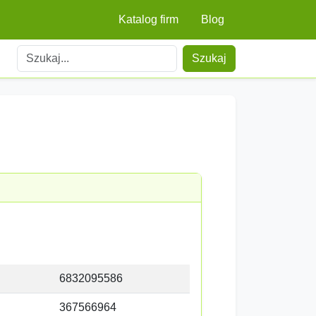
Katalog firm
Blog
Szukaj
6832095586
367566964