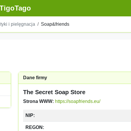
TigoTago
yki i pielęgnacja
Soap&friends
Dane firmy
The Secret Soap Store
Strona WWW:
https://soapfriends.eu/
NIP:
REGON: