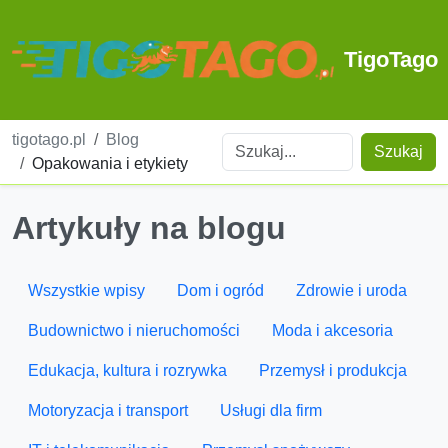
TigoTago
tigotago.pl
Blog
Szukaj
Opakowania i etykiety
Artykuły na blogu
Wszystkie wpisy
Dom i ogród
Zdrowie i uroda
Budownictwo i nieruchomości
Moda i akcesoria
Edukacja, kultura i rozrywka
Przemysł i produkcja
Motoryzacja i transport
Usługi dla firm