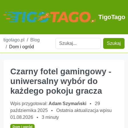
TigoTago
tigotago.pl
Blog
Szukaj
Dom i ogród
Czarny fotel gamingowy -
uniwersalny wybór do
każdego pokoju gracza
Wpis przygotował:
Adam Szymański
•
29
października 2025
•
Ostatnia aktualizacja wpisu
01.08.2026
•
3 minuty
Dom i ogród