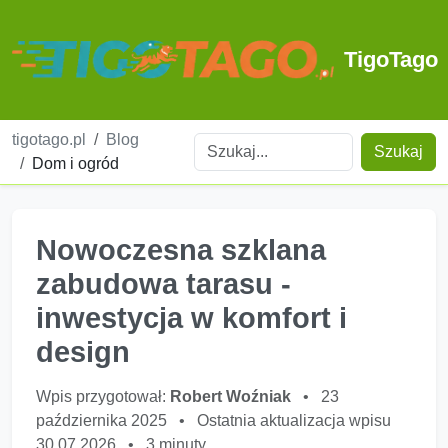
TigoTago
tigotago.pl
Blog
Szukaj
Dom i ogród
Nowoczesna szklana
zabudowa tarasu -
inwestycja w komfort i
design
Wpis przygotował:
Robert Woźniak
•
23
października 2025
•
Ostatnia aktualizacja wpisu
30.07.2026
•
3 minuty