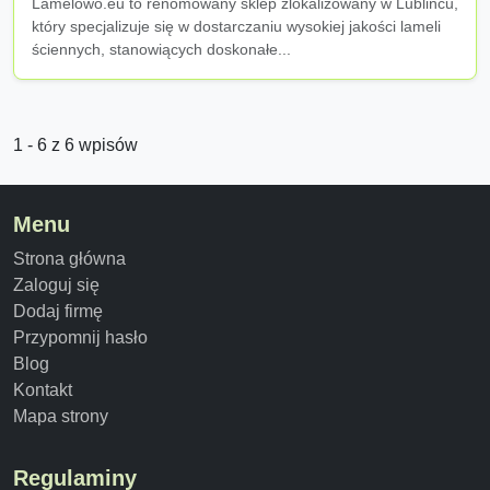
Lamelowo.eu to renomowany sklep zlokalizowany w Lublińcu,
który specjalizuje się w dostarczaniu wysokiej jakości lameli
ściennych, stanowiących doskonałe...
1 - 6 z 6 wpisów
Menu
Strona główna
Zaloguj się
Dodaj firmę
Przypomnij hasło
Blog
Kontakt
Mapa strony
Regulaminy