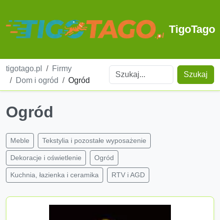
TigoTago
tigotago.pl
Firmy
Szukaj
Dom i ogród
Ogród
Ogród
Meble
Tekstylia i pozostałe wyposażenie
Dekoracje i oświetlenie
Ogród
Kuchnia, łazienka i ceramika
RTV i AGD