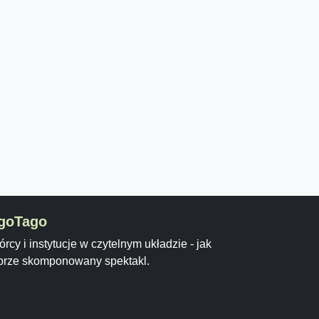
goTago
rcy i instytucje w czytelnym układzie - jak
brze skomponowany spektakl.