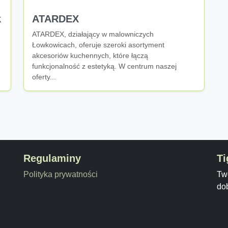
k
ATARDEX
ATARDEX, działający w malowniczych
Łowkowicach, oferuje szeroki asortyment
akcesoriów kuchennych, które łączą
funkcjonalność z estetyką. W centrum naszej
oferty...
Regulaminy
Ti
Polityka prywatności
Twó
do