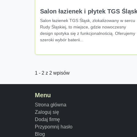
Salon łazienek i płytek TGS Śląs
Salon łazienek TGS Śląsk, zlokalizowany w sercu
Rudy Śląskiej, to miejsce, gdzie nowoczesny
design spotyka się z funkcjonalnością. Oferujemy
szeroki wybór baterii...
1 - 2 z 2 wpisów
Menu
Strona główna
Zaloguj się
Dodaj firmę
Przypomnij hasło
Blog