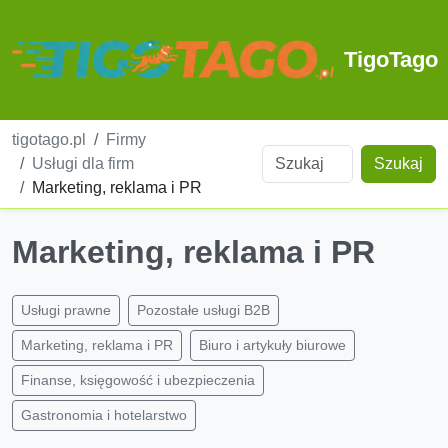
TigoTago
tigotago.pl
Firmy
Usługi dla firm
Szukaj
Marketing, reklama i PR
Marketing, reklama i PR
Usługi prawne
Pozostałe usługi B2B
Marketing, reklama i PR
Biuro i artykuły biurowe
Finanse, księgowość i ubezpieczenia
Gastronomia i hotelarstwo