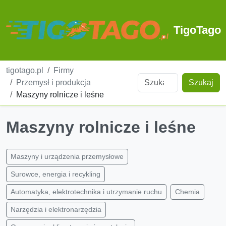
TigoTago
tigotago.pl
Firmy
Przemysł i produkcja
Szukaj
Maszyny rolnicze i leśne
Maszyny rolnicze i leśne
Maszyny i urządzenia przemysłowe
Surowce, energia i recykling
Automatyka, elektrotechnika i utrzymanie ruchu
Chemia
Narzędzia i elektronarzędzia