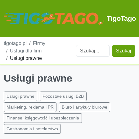
TigoTago
tigotago.pl
Firmy
Usługi dla firm
Szukaj
Usługi prawne
Usługi prawne
Usługi prawne
Pozostałe usługi B2B
Marketing, reklama i PR
Biuro i artykuły biurowe
Finanse, księgowość i ubezpieczenia
Gastronomia i hotelarstwo